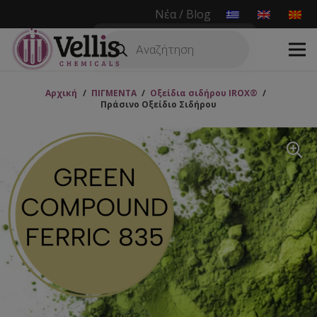
Νέα / Blog
Products
search
Αρχική
/
ΠΙΓΜΕΝΤΑ
/
Οξείδια σιδήρου IROX®
/
Πράσινο Οξείδιο Σιδήρου