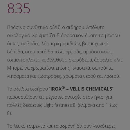
835
Πράσινο συνθετικό οξείδιο σιδήρου. Απόλυτα
οικολογικό. Χρωματίζει διάφορα κονιάματα τσιμέντου
όπως: σοβάδες, λάσπη κεραμιδιών, βιομηχανικά
δάπεδα, σταμπωτά δάπεδα, αρμούς, αρμόστοκους,
τσιμεντόπλακες, κυβόλιθους, σκυρόδεμα, άσφαλτο κ.λπ.
Μπορεί να χρωματίσει επίσης πλαστικά, σαπούνια,
λιπάσματα και ζωοτροφές, χρώματα νερού και λαδιού.
®
Τα οξείδια σιδήρου “
IROX
– VELLIS CHEMICALS
”
παρουσιάζουν τις μέγιστες αντοχές στον ήλιο, για
πολλές δεκαετίες.Light fastness:8 (κλίμακα από 1 έως
8).
Το λευκό τσιμέντο και τα αδρανή δίνουν λευκότερες