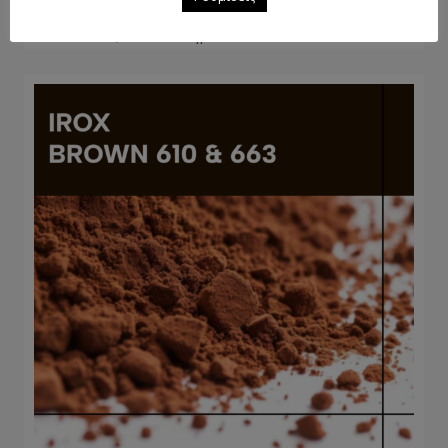
Κόκκινο οξείδιο σιδήρου 730A