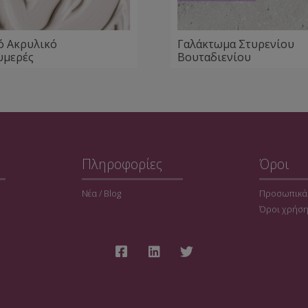
ό Ακρυλικό
Γαλάκτωμα Στυρενίου
υμερές
Βουταδιενίου
Πληροφορίες
Όροι
Νέα / Blog
Προσωπικά
Όροι χρήσ