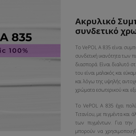
Ακρυλικό
Συμ
συνδετικό χρ
Το VePOL A 835 είναι συμπ
συνδετική ικανότητα των π
διασπορά. Είναι διαλυτό σ
του είναι μαλακός και εύκα
και λόγω της υψηλής αντοχ
χρώματα εσωτερικού και ε
Το VePOL A 835 έχει πολύ
Τιτανίου, με πιγμέντα και
των πιγμέντων. Για την 
μπορούν να χρησιμοποιη