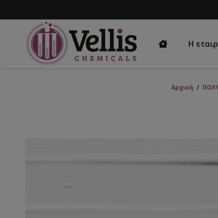
Η εταιρ
Αρχική
/
ΠΟΛ