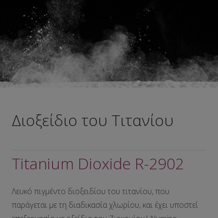
Διοξείδιο του Τιτανίου
Titanium Dioxide R-2902
Λευκό πιγμέντο διοξειδίου του τιτανίου, που
παράγεται με τη διαδικασία χλωρίου, και έχει υποστεί