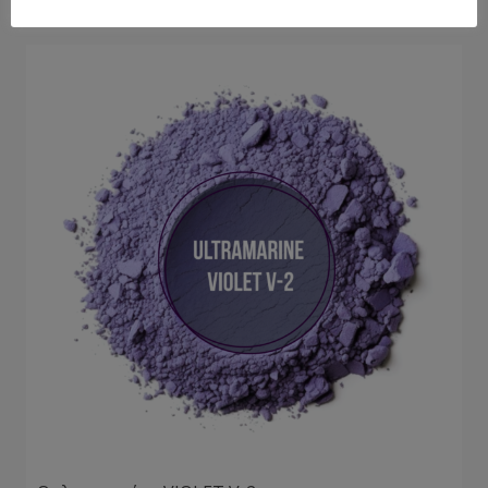
Κόκκινο οξείδιο σιδήρου 730A